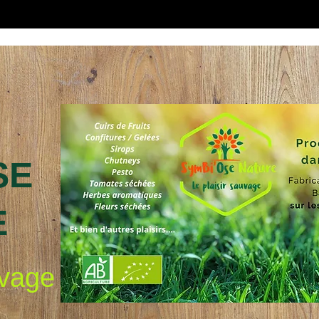
SE
E
uvage