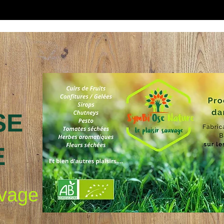
SE
E
uvage