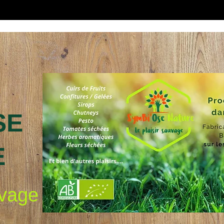
SE
E
uvage