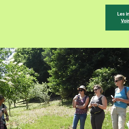
Les i
Voi