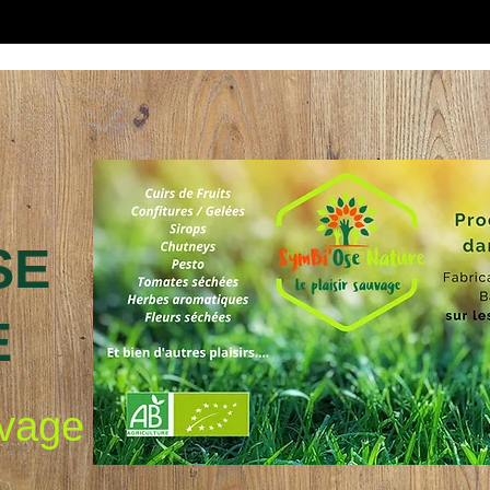
SE
E
uvage